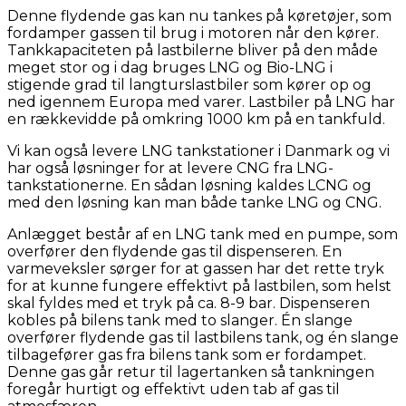
Denne flydende gas kan nu tankes på køretøjer, som
fordamper gassen til brug i motoren når den kører.
Tankkapaciteten på lastbilerne bliver på den måde
meget stor og i dag bruges LNG og Bio-LNG i
stigende grad til langturslastbiler som kører op og
ned igennem Europa med varer. Lastbiler på LNG har
en rækkevidde på omkring 1000 km på en tankfuld.
Vi kan også levere LNG tankstationer i Danmark og vi
har også løsninger for at levere CNG fra LNG-
tankstationerne. En sådan løsning kaldes LCNG og
med den løsning kan man både tanke LNG og CNG.
Anlægget består af en LNG tank med en pumpe, som
overfører den flydende gas til dispenseren. En
varmeveksler sørger for at gassen har det rette tryk
for at kunne fungere effektivt på lastbilen, som helst
skal fyldes med et tryk på ca. 8-9 bar. Dispenseren
kobles på bilens tank med to slanger. Én slange
overfører flydende gas til lastbilens tank, og én slange
tilbagefører gas fra bilens tank som er fordampet.
Denne gas går retur til lagertanken så tankningen
foregår hurtigt og effektivt uden tab af gas til